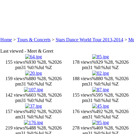
Home
>
Tours & Concerts
>
Stars Dance World Tour 2013-2014
>
Me
Last viewed - Meet & Greet
155 views
%930 %28, %2026
178 views
%929 %28, %2026
pm31 %0:%Jul %Z
pm31 %0:%Jul %Z
159 views
%880 %28, %2026
188 views
%880 %28, %2026
pm31 %0:%Jul %Z
pm31 %0:%Jul %Z
142 views
%603 %28, %2026
155 views
%595 %28, %2026
pm31 %0:%Jul %Z
pm31 %0:%Jul %Z
157 views
%492 %28, %2026
176 views
%492 %28, %2026
am31 %0:%Jul %Z
am31 %0:%Jul %Z
219 views
%488 %28, %2026
278 views
%469 %28, %2026
am31 %0:%Jul %Z
am31 %0:%Jul %Z