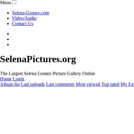
Menu
Selena-Gomez.com
Video/Audio
Contact Us
SelenaPictures.org
The Largest Selena Gomez Picture Gallery Online
Home
Login
Album list
Last uploads
Last comments
Most viewed
Top rated
My Fav